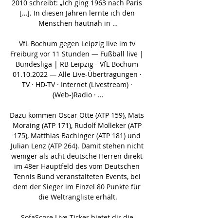
2010 schreibt: „Ich ging 1963 nach Paris 
[…]. In diesen Jahren lernte ich den 
Menschen hautnah in …

VfL Bochum gegen Leipzig live im tv 
Freiburg vor 11 Stunden — Fußball live | 
Bundesliga | RB Leipzig - VfL Bochum 
01.10.2022 — Alle Live-Übertragungen · 
TV · HD-TV · Internet (Livestream) · 
(Web-)Radio · ...

Dazu kommen Oscar Otte (ATP 159), Mats 
Moraing (ATP 171), Rudolf Molleker (ATP 
175), Matthias Bachinger (ATP 181) und 
Julian Lenz (ATP 264). Damit stehen nicht 
weniger als acht deutsche Herren direkt 
im 48er Hauptfeld des vom Deutschen 
Tennis Bund veranstalteten Events, bei 
dem der Sieger im Einzel 80 Punkte für 
die Weltrangliste erhält.

SofaScore Live Ticker bietet dir die 