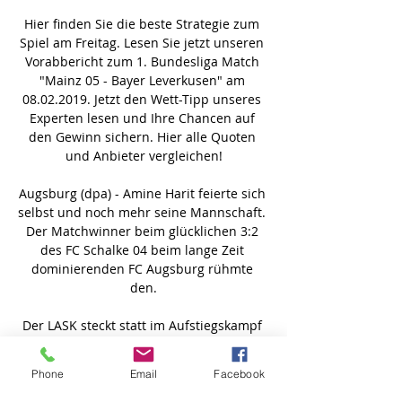
Hier finden Sie die beste Strategie zum 
Spiel am Freitag. Lesen Sie jetzt unseren 
Vorabbericht zum 1. Bundesliga Match 
"Mainz 05 - Bayer Leverkusen" am 
08.02.2019. Jetzt den Wett-Tipp unseres 
Experten lesen und Ihre Chancen auf 
den Gewinn sichern. Hier alle Quoten 
und Anbieter vergleichen!

Augsburg (dpa) - Amine Harit feierte sich 
selbst und noch mehr seine Mannschaft. 
Der Matchwinner beim glücklichen 3:2 
des FC Schalke 04 beim lange Zeit 
dominierenden FC Augsburg rühmte 
den.

Der LASK steckt statt im Aufstiegskampf 
in einer veritablen Krise: In der 15. 
Runde der Ersten Liga erlitten die 
Phone
Email
Facebook
Athletiker am Freitag erneut einen 
Dämpfer: Zweimal egalisierten die Linzer 