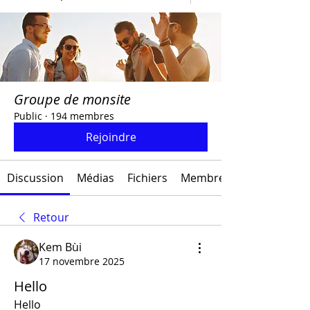
Groupe de monsite
Public
·
194 membres
Rejoindre
Discussion
Médias
Fichiers
Membres
Retour
Kem Bùi
17 novembre 2025
Hello
Hello