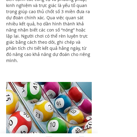
kinh nghiệm và trực giác là yếu tố quan 
trọng giúp cao thủ chốt số 3 miền đưa ra 
dự đoán chính xác. Qua việc quan sát 
nhiều kết quả, họ dần hình thành khả 
năng nhận biết các con số “nóng” hoặc 
lặp lại. Người chơi có thể rèn luyện trực 
giác bằng cách theo dõi, ghi chép và 
phân tích chi tiết kết quả hằng ngày, từ 
đó nâng cao khả năng dự đoán cho riêng 
mình.