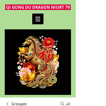
QI GONG DU DRAGON NIORT 79
Groupes