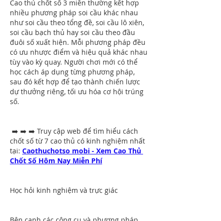
Cao thủ chốt số 3 miền thường kết hợp 
nhiều phương pháp soi cầu khác nhau 
như soi cầu theo tổng đề, soi cầu lô xiên, 
soi cầu bạch thủ hay soi cầu theo đầu 
đuôi số xuất hiện. Mỗi phương pháp đều 
có ưu nhược điểm và hiệu quả khác nhau 
tùy vào kỳ quay. Người chơi mới có thể 
học cách áp dụng từng phương pháp, 
sau đó kết hợp để tạo thành chiến lược 
dự thưởng riêng, tối ưu hóa cơ hội trúng 
số.
 ➡️ ➡️ ➡️ Truy cập web để tìm hiểu cách 
chốt số từ 7 cao thủ có kinh nghiệm nhất 
tại: 
Caothuchotso mobi - Xem Cao Thủ 
Chốt Số Hôm Nay Miễn Phí
Học hỏi kinh nghiệm và trực giác
Bên cạnh các công cụ và phương pháp, 