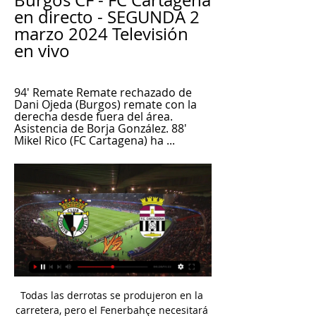
Burgos CF - FC Cartagena 
en directo - SEGUNDA 2 
marzo 2024 Televisión 
en vivo
94' Remate Remate rechazado de 
Dani Ojeda (Burgos) remate con la 
derecha desde fuera del área. 
Asistencia de Borja González. 88' 
Mikel Rico (FC Cartagena) ha ...
Todas las derrotas se produjeron en la carretera, pero el Fenerbahçe necesitará urgentemente una victoria ante sus apasionados aficionados. Zalgiris, por su parte, no estará exento de presiones, ya que intenta recuperarse en 48 horas de una emotiva derrota en casa ante el Zenit de San Petersburgo.

William Ernesto Hernández González, de 26 años de edad, un peligroso pandillero fue detenido en Santa Tecla tras una persecusión policial por varias calles de dicho municipio. Las cámaras de seguridad de la municipalidad de Santa Tecla detectaron en horas de la madrugada a un vehículo sospechoso.

Consulta los datos del partido Senegal U20 vs. Polonia U20 en la competición Mundial Sub-20 2019 con comentarios en directo en AS.com (Estadísticas)

Atlético Venezuela y Deportivo Petare también vieron acción este fin de semana. El encuentro se llevó a cabo en el estadio Brígido Iriarte y concluyó con el marcador igualado a cero.

En el estadio Alberto Grisales, en Rionegro, Junior buscará regresar al camino victorioso, en la Liga Colombiana. El conjunto rojiblanco enfrenta este domingo a las Águilas Doradas, en un juego que se disputará a partir de las 6 p.m.

Firmaron tablas: Once Caldas empató 1-1 contra Deportivo Santaní por primera fase de Copa Sudamericana. Once Caldasno pudo imponerse anteDeportivo Santaní y ambos terminaron igualando en el estadioDefensores del Chacopor la fase 1 de Copa Sudamerica... Copa Sudamericana

Toda la información del partido Rio Claro vs Inter de Limeira en vivo de Copa Paulista (07 Julio 2019): Resumen, Estadísticas, Alineación y Resultados - Besoccer. Don't miss the most important football matches while navigating as usual through the pages of your choice. Activa el sidebar de Firefox.

SOMOS IMPORTADORES DIRECTOS DE PERFUMES REPLICAS IMITACION AAA DE LUJO.. river plate. NIKE FREE 3.0 ARGENTINA VENTA POR MAYOR Y MENOR. NIKE FREE 2014 VENTA POR MAYOR Y MENOR. Contacto: todoriftshox@gmail.com Telefono: Tel: 15-2412-6128 . Nuestro Facebook: Todoventasonline . SOMOS IMPORTADORES DIRECTOS DE NIKE ENVIOS A CAPITAL FEDERAL.

▶️ Burgos vs FC Cartagena - en vivo ver partido online y La diferencia de goles es de 5-2 a favor de Burgos CF. Encuentros de la temporada pasada: 1-0 (Burgos CF como local) y 0-0 (FC Cartagena como local).

Mora Medias Ultraopaca Lycra Térmica Linea Tipo Can Can 1140. $403,00. Hasta 12 cuotas. Nylon Mora Medias Red Plantilla Lisa 1938. $403,00. Hasta 12 cuotas. Nylon Mora Media Panty Efecto Modelador Push Up. Mora Ropa Deportiva Remera Manga Corta Deportiva 2017. $826,00. Hasta 12 cuotas. Deportivo Mora Ropa Deportivo Top Doble Red Sin Costura.

Online Racing es una señal de TV en vivo que transmite en inglés desde EE.UU.. Es importante mencionar que el canal Online Racing no se encuentra transmitiendo por Internet en forma permanente o parte de sus programas sólo pueden ser vistos a través de la señal de aire/cable.

* Unión del Fútbol del Interior, UFI (17): San Juan de Yby Yaú, Porvenir de Liberación, Sport Valenzolano de Valenzuela, 12 de Octubre de Paso Yobái, Sol de América de Juan Manuel Frutos, 16 de Agosto de Caazapá, Athletic de Encarnación, 19 de Marzo de San Ignacio (Misiones), Sud América de Paraguarí, San Antonio de Juan León.

DEDICADO AL CIRCUITO DE TENIS DE MENORES (SUB10, SUB12, SUB14, SUB16 y SUB18) EN ARGENTINA. Pueden enviar fotos de jugadores, datos de torneos a : tennisjuniorsargentina@yahoo.com.ar

Tres jugadores mexicanos llegan al Vida hondureño. Los hermanos Mauricio y Luis García, de 23 y 19 años, respectivamente, y José Rolando Hernández, de 20 …

Tolima se medirá a Orsomarso este miércoles 7 de agosto por la ida de los octavos de final de la Copa Águila. El certamen otorga al campeón un cupo a la Copa Libertadores. Las emociones del encuentro entre Tolima y Orsomarso iniciarán a las 15:45 de Colombia y México, 16:45 de Miami y Chile y 17:45 de Argentina, Uruguay y Brasil.

En este momento, hay 50 partidos televisados en vivo y 2 canales de TV emitirán cada uno de ellos. El próximo partido que se podrá ver será el CA Fénix - Peñarol que se disputará el próximo sábado 18 de mayo de 2019 a las 08:30 p.m. y que será transmitido por GolTV Play. Para más información, puedes acceder a la web de Campeonato.

Los servicios eléctricos del ferrocarril Roca estuvieron interrumpidos, en tanto la línea Mitre con sus ramales Mitre y Suárez circulaban limitados hasta Colegiales, y el ramal Tigre solo llegaba a la estación Belgrano C. El Ferrocarril Belgrano Norte, en tanto, circuló en forma limitada y con demoras entre las estaciones Saldías y Villa.

En 1994 Huawei se establece en el negocio de equipamiento para transmisión de larga distancia, lanzando su propia red de acceso integrado HONET y la línea de productos SDH. En 1996, Huawei gana su primer contrato fuera de fronteras, proveyendo productos de telefonía básica a la compañía Hongkong's Hutchison-Whampoa.

Canal de fútbol y deporte gratuito con las mejores competiciones y programas deportivos. LaLiga, LaCopa, UFC, Boxeo, World Padel Tour, NHL y mucho más.

Burgos CF | Web Oficial ... El Plantío. Burgos CF. 12:00. 2 mar 2024. FC Cartagena. Match center. LALIGA HYPERMOTION·J30. SD Eibar. EIB. 10:30. 10 mar 2024. Burgos CF. BUR.

Aquí está el lugar de reunión en línea para los fanáticos del fútbol.Tenemos camisetas de todos equipos que prefiere conseguir no solo camisetas de los equipos nacionales, como España, Alemania, Brasil, Argentina, etc, sino también camisetas de los clubs, especialmente, Real Madrid, FC Barcelona, Chelsea FC, Arsenal FC, Juventus, Bayern.

Burgos CF vs FC Cartagena En vivo Estamos actualizando un resumen de la coincidencia para Burgos CF vs FC Cartagena live en tiempo real. Alineaciones. Estamos actualizando formaciones de equipo ...

Venezuela vs Paraguay En Vivo Eliminatorias Mundial Brasil 2014 Viernes 11 de Octubre del 2013. El equipo de Venezuela necesita de la victoria en este su último partidos de la eliminatoria y que Uruguay o Ecuador pierdan sus dos encuentros. Aunque parece complicado, aún es posible y Venezuela estará peleando hasta el final. La.

Club Atlético Argentino de Merlo. 3,4 mil Me gusta. Equipo deportivo de aficionados. Ir a. Secciones de esta página. Ayuda sobre accesibilidad.. Club Atlético Ferrocarril Midland. Equipo deportivo. Liga Buenos Aires Vélez. Liga deportiva.. Por primera vez TyC Sports trasmite en vivo un partido de Argentino de Merlo.

Cartagena: marcadores en directo, resultados y partidos Burgos CF. Cartagena. 02.03. 12:00 ; Cartagena. Racing de Ferrol. 09.03. 12:00 ; Eldense. Cartagena. 15.03. 12:30 ; Cartagena. Andorra. 23.03. 10:30 ; Leganés.

Chile vs Costa Rica: Formaciones del partido amistoso en Rancagua El primer partido de Reinaldo Rueda en territorio nacional tendrá la presión del público por conseguir un triunfo que ilusione. Comparte este artículo. Twitter. Facebook.

México demostró ser superior a Islandia y lo goleó 3-0 en el Levi's Stadium en cotejo amistoso por fecha FIFA. Los 'Vikingos' serán rival de Perú el próximo martes 27 en Nueva Jersey.

Puerto Montt, 27 de noviembre de 2016.- Un importante encuentro de dirigentes sociales de Puerto Montt y de Comuna de Santa Juana, Octava Región, se desarrolló en nuestra ciudad, donde la Unión comunal de Juntas de vecinos Urbana y Rural de Puerto Montt recibió a una delegación de 45 dirigentes sociales y la Unión comunal de juntas de vecinos, funcionarios municipales y su alcalde Ángel.

FC Cartagena - Burgos CF, en directo | LaLiga HyperMotion 21 dic 2023 — Buenas tardes y bienvenidos a la narración, en directo, del partido de fútbol de la LaLiga HyperMotion que enfrenta al FC Cartagena contra ...

Descubre las últimas noticias del Chapecoense Sub 20, jugadores que forman su plantilla, resultados en directo, Clasificación, Estadísticas, fichajes, fotos y mucho más en BeSoccer. Don't miss the most important football matches while navigating as usual through the pages of your choice.

Potosí, Bolivia, 12 ago (PL) El Comité Cívico de Potosí (Comcipo) acordó hoy iniciar pláticas con el gobierno boliviano en la ciudad de Sucre y solo con el presidente Evo Morales, para poner fin a las protestas por demandas limítrofes con la vecina región de Oruro.

Club Sport Loreto. Equipo deportivo. Cultural Santa Rosa - División de menores. Club deportivo. Club Deportivo "Las Américas" Equipo deportivo de aficionados. Sport Loreto. Equipo deportivo. Copa de Ayacucho. Liga deportiva. Barra los pitbulls ayacucho. Equipo deportivo de aficionados. Roca Deportes.

Página oficial de la Sociedad Deportiva Ejea, sd Ejea, podras seguir las últimas noticias, los resultados, la clasificación y la plantilla de la temporada actual

Los trenes de la línea Mitre que unen Retiro con Tigre volverán a detenerse desde hoy en la nueva estación elevada de Lisandro de la Torre en el marco del Viaducto Mire, según informó el Ministerio de Transporte de la Nación. El Viaducto elevó las vías del tren en 3,9 kilómetros entre

CD EL EJIDO- EXTREMADURA CF-R.B.LINENSE-BESIKTAS BJK-REAL MADRID C F- GETAFE CF-LEVANTE UD-XEREZ CD. C D El Ejido 2012. complejo educativo de Cheste (Valencia) Más de 500 contactos. Ve el perfil completo de Manolo Ruiz. ¡Es gratis! Tus colegas, tus compañeros de clase y 500 millones más de profesionales están en LinkedIn.

Almagro se mide con Talleres.. Córdoba, uno de los animadores de la Superliga, se enfrentarán hoy en Rosario en el partido que definirá al rival de River Plate en los cuartos de final de la Copa Argentina.. con arbitraje de Jorge Baliño y transmisión de TyC Sports.

LaLiga Comentarios en directo del Granada v CD Leganés 28 de septiembre de 2019,. El CD Leganés solo ha realizado dos remates a portería en estos 45 minutos pero los dos se han topado con un espectacular portero luso,. De momento, el ex de la UD Almería suma tres en esta edición liguera. Antonio Puertas .

Escucha y descarga los episodios de Varios Estación V gratis. No te pierdas este martes 13 de octubre a las 5:30 pm 