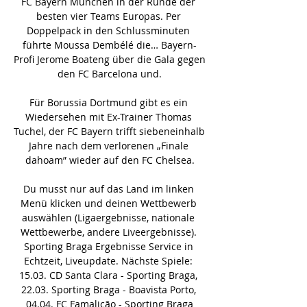
FC Bayern München in der Runde der 
besten vier Teams Europas. Per 
Doppelpack in den Schlussminuten 
führte Moussa Dembélé die… Bayern-
Profi Jerome Boateng über die Gala gegen 
den FC Barcelona und.

Für Borussia Dortmund gibt es ein 
Wiedersehen mit Ex-Trainer Thomas 
Tuchel, der FC Bayern trifft siebeneinhalb 
Jahre nach dem verlorenen „Finale 
dahoam” wieder auf den FC Chelsea.

Du musst nur auf das Land im linken 
Menü klicken und deinen Wettbewerb 
auswählen (Ligaergebnisse, nationale 
Wettbewerbe, andere Liveergebnisse). 
Sporting Braga Ergebnisse Service in 
Echtzeit, Liveupdate. Nächste Spiele: 
15.03. CD Santa Clara - Sporting Braga, 
22.03. Sporting Braga - Boavista Porto, 
04.04. FC Famalicão - Sporting Braga
