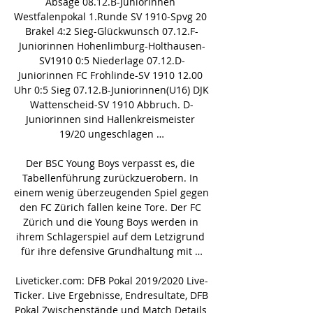
Absage 08.12.B-Juniorinnen 
Westfalenpokal 1.Runde SV 1910-Spvg 20 
Brakel 4:2 Sieg-Glückwunsch 07.12.F-
Juniorinnen Hohenlimburg-Holthausen-
SV1910 0:5 Niederlage 07.12.D-
Juniorinnen FC Frohlinde-SV 1910 12.00 
Uhr 0:5 Sieg 07.12.B-Juniorinnen(U16) DJK 
Wattenscheid-SV 1910 Abbruch. D-
Juniorinnen sind Hallenkreismeister 
19/20 ungeschlagen …

Der BSC Young Boys verpasst es, die 
Tabellenführung zurückzuerobern. In 
einem wenig überzeugenden Spiel gegen 
den FC Zürich fallen keine Tore. Der FC 
Zürich und die Young Boys werden in 
ihrem Schlagerspiel auf dem Letzigrund 
für ihre defensive Grundhaltung mit …

Liveticker.com: DFB Pokal 2019/2020 Live-
Ticker. Live Ergebnisse, Endresultate, DFB 
Pokal Zwischenstände und Match Details 