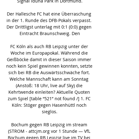
Signal iduna Park in Dortmund.

Der Hallesche FC hat eine Überraschung 
in der 1. Runde des DFB-Pokals verpasst. 
Der Drittligst unterlag mit 0:1 (0:0) gegen 
Eintracht Braunschweig. Den

FC Köln als auch RB Leipzig unter der 
Woche im Europapokal. Während die 
Geißböcke damit in dieser Saison immer 
noch kein Spiel gewinnen konnten, setzte 
sich bei RB die Auswärtsschwäche fort. 
Welche Mannschaft kann am Sonntag 
(Anstoß: 18 Uhr, live auf Sky) die 
Kehrtwende einleiten? Aktuelle Quoten 
zum Spiel [table “521” not found /] 1. FC 
Köln: Stöger gegen Hasenhüttl noch 
sieglos.

Bochum gegen RB Leipzig im stream 
(STROM - attcjm.org vor 1 Stunde — VfL 
Bochum gegen RB Leipzig live im TV bei 