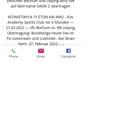
zwischen Bochum und Leipzig wird live 
auf dem Kanal DAZN 2 übertragen.

ΑΓΩΝΙΣΤΙΚΗ Α 15 ΕΤΩΝ ΚΑΙ ΑΝΩ - Kos 
Academy Sports Club vor 6 Stunden — 
27.02.2022 — VfL Bochum vs. RB Leipzig, 
Übertragung: Bundesliga heute live im 
TV, Livestream und Liveticker. Von Brian 
Horn. 27. Februar 2022 - ...

Bochum gegen RB Leipzig im tv VfL vor 6 
Phone
Email
Facebook
Stunden — Bochum gegen RB Leipzig im 
tv VfL Bochum vs. RB Leipzig live im 
Stream, Free-TV, Radio 2 März 2024 
27.02.2022 — Wer zwischen den Zeilen ...

PSG hatte sich am Vorabend auf noch 
dramatischere Art* fürs Semifinale 
qualifiziert. RB Leipzig besiegte Atletico 
Madrid und steht im CL-Halbfinale: Die 
Stimmen. Marcel Sabitzer, Yussuf 
Poulsen und Co. freuen sich schon auf 