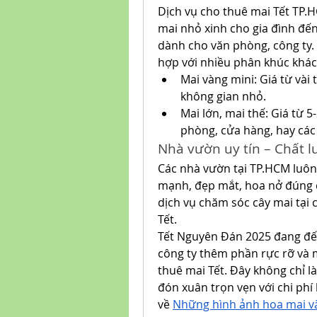
Dịch vụ cho thuê mai Tết TP.
mai nhỏ xinh cho gia đình đến
dành cho văn phòng, công ty. B
hợp với nhiều phân khúc khác
Mai vàng mini: Giá từ vài
không gian nhỏ.
Mai lớn, mai thế: Giá từ 5
phòng, cửa hàng, hay các
Nhà vườn uy tín – Chất 
Các nhà vườn tại TP.HCM luô
mạnh, đẹp mắt, hoa nở đúng d
dịch vụ chăm sóc cây mai tại
Tết.
Tết Nguyên Đán 2025 đang đế
công ty thêm phần rực rỡ và 
thuê mai Tết. Đây không chỉ l
đón xuân trọn vẹn với chi phí
về 
Những hình ảnh hoa mai v