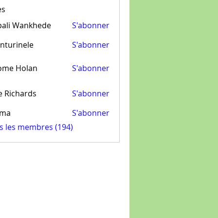
es
pali Wankhede
S'abonner
nturinele
S'abonner
inele
ome Holan
S'abonner
e Richards
S'abonner
ima
S'abonner
us les membres (194)