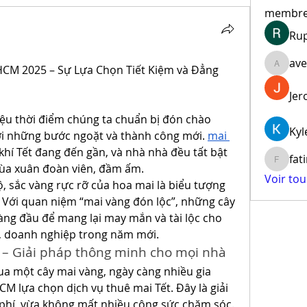
membr
Ru
ave
HCM 2025 – Sự Lựa Chọn Tiết Kiệm và Đẳng 
aventur
Jer
ệu thời điểm chúng ta chuẩn bị đón chào 
Kyl
i những bước ngoặt và thành công mới. 
mai 
khí Tết đang đến gần, và nhà nhà đều tất bật 
fat
fatima
ùa xuân đoàn viên, đầm ấm.
Voir to
 sắc vàng rực rỡ của hoa mai là biểu tượng 
. Với quan niệm “mai vàng đón lộc”, những cây 
ng đầu để mang lại may mắn và tài lộc cho 
y, doanh nghiệp trong năm mới.
t – Giải pháp thông minh cho mọi nhà
mua một cây mai vàng, ngày càng nhiều gia 
M lựa chọn dịch vụ thuê mai Tết. Đây là giải 
i phí, vừa không mất nhiều công sức chăm sóc.