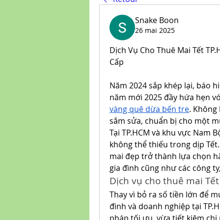
Snake Boon
26 mai 2025
Dịch Vụ Cho Thuê Mai Tết TP.
Cấp
Năm 2024 sắp khép lại, báo hi
năm mới 2025 đầy hứa hẹn vớ
vàng quê dừa bến tre
. Không 
sắm sửa, chuẩn bị cho một m
Tại TP.HCM và khu vực Nam Bộ,
không thể thiếu trong dịp Tết
mai đẹp trở thành lựa chọn hà
gia đình cũng như các công t
Dịch vụ cho thuê mai Tế
Thay vì bỏ ra số tiền lớn để 
đình và doanh nghiệp tại TP.HC
pháp tối ưu, vừa tiết kiệm ch