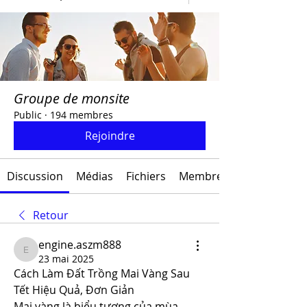
Groupe de monsite
Public
·
194 membres
Rejoindre
Discussion
Médias
Fichiers
Membres
Retour
engine.aszm888
engine.aszm888
23 mai 2025
Cách Làm Đất Trồng Mai Vàng Sau 
Tết Hiệu Quả, Đơn Giản
Mai vàng là biểu tượng của mùa 