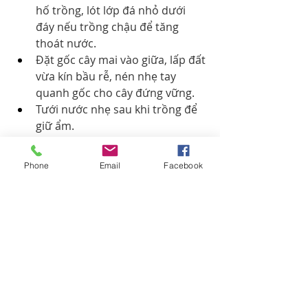
hố trồng, lót lớp đá nhỏ dưới 
đáy nếu trồng chậu để tăng 
thoát nước.
Đặt gốc cây mai vào giữa, lấp đất 
vừa kín bầu rễ, nén nhẹ tay 
quanh gốc cho cây đứng vững.
Tưới nước nhẹ sau khi trồng để 
giữ ẩm.
Đặt cây nơi râm mát khoảng 10 - 
15 ngày đầu để cây ổn định 
Phone
Email
Facebook
trước khi đem ra nắng.
Chăm sóc định kỳ sau khi trồng cũng 
rất quan trọng. Mỗi năm, bạn nên 
thay đất hoặc bồi thêm lớp đất mới, 
kết hợp với phân bón hữu cơ để duy 
trì dinh dưỡng cho cây.
Kết Luận
Làm đất trồng cây mai vàng tưởng 
chừng đơn giản nhưng lại là yếu tố 