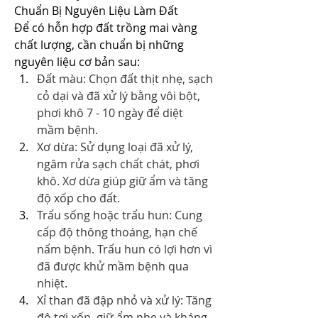
Chuẩn Bị Nguyên Liệu Làm Đất
Để có hỗn hợp đất trồng mai vàng 
chất lượng, cần chuẩn bị những 
nguyên liệu cơ bản sau:
Đất màu: Chọn đất thịt nhẹ, sạch 
cỏ dại và đã xử lý bằng vôi bột, 
phơi khô 7 - 10 ngày để diệt 
mầm bệnh.
Xơ dừa: Sử dụng loại đã xử lý, 
ngâm rửa sạch chất chát, phơi 
khô. Xơ dừa giúp giữ ẩm và tăng 
độ xốp cho đất.
Trấu sống hoặc trấu hun: Cung 
cấp độ thông thoáng, hạn chế 
nấm bệnh. Trấu hun có lợi hơn vì 
đã được khử mầm bệnh qua 
nhiệt.
Xỉ than đã đập nhỏ và xử lý: Tăng 
độ tơi xốp, giữ ẩm nhẹ và kháng 