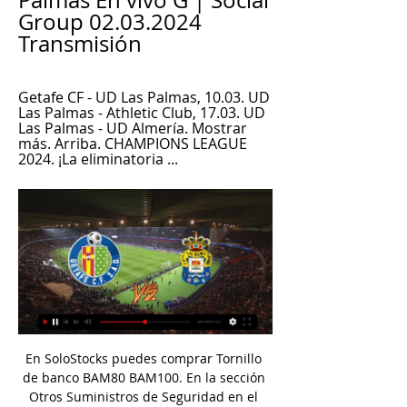
Palmas En vivo G | Social 
Group 02.03.2024 
Transmisión
Getafe CF - UD Las Palmas, 10.03. UD 
Las Palmas - Athletic Club, 17.03. UD 
Las Palmas - UD Almería. Mostrar 
más. Arriba. CHAMPIONS LEAGUE 
2024. ¡La eliminatoria ...
En SoloStocks puedes comprar Tornillo de banco BAM80 BAM100. En la sección Otros Suministros de Seguridad en el Trabajo disponemos de imágenes, características, información y precio de Tornillo de banco BAM80 BAM100, disponibles a la venta. Compra en SoloStocks Tornillo de banco BAM80 BAM100 al precio más barato.

Distancia entre Guatemala y Puerto Rico km en avión (línea recta). Mapa de rutas y duración - Cálculo cuántos kilómetros, horas de vuelo y horas de viaje desde Guatemala a Puerto Rico

casa zona norte en San Isidro (4km) en San Fernando (5km) en Olivos (7km) en Tigre (8km) en Vicente López (10km) en Nuñez, Capital Federal y Gran Buenos Aires (11km) en Coghlan, Capital Federal y Gran Buenos Aires (12km) en Belgrano, Capital Federal y Gran Buenos Aires (15km) en Los Polvorines, Capital Federal y Gran Buenos Aires

La Municipalidad de Recoleta anunció este miércoles que abrirá su propia disquera popular, con el fin de seguir acercando la cultura a sus vecinos. La iniciativa se llamará "RecoMúsica" y ofrecerá a "un precio justo" música en distintos formatos como es el CD, DVD y vinilo, pero también

Royal Pari avanzó a octavos y hace historia en la Copa. Sobre el final (90+5'), Chávez sacó un cañonazo para colocar el definitivo 3-2 y la clasificación para el inmobiliario, pese a la derrota ante Macará. Royal hace historia y se medirá con Equidad de Colombia.

Deportivo Santaní vs. River Plate, un choque entre rivales directos. Deportivo Santaní vs. River Plate, un choque entre rivales directos. El Albinegro norteño recibe al Kelito en juego entre equipos que quieren sumar la mayor cantidad de puntos para elevar el promedio.

Getafe Club de Fútbol SAD - Unión Deportiva Las Palmas hace 1 hora — Getafe. Getafe. -. Las Palmas. Las Palmas. 01:00 h. Getafe GTF. Las Palmas LPA. En directoAlineación y estadísticas. El evento aún no ha ...

Atlético Bucaramanga acumula cuatro victorias seguidas ante Alianza Petrolera en Primera A; solo perdió uno de sus 11 enfrentamientos ante los Petroleros en los …

LT22 Radio La Colifata es una emisora radial de frecuencia modulada argentina, que transmite en la frecuencia de 100.3 MHz en Buenos Aires. Debe su nombre al lunfardo «colifato», «loco querible» y posee la peculiaridad de ser la primera en el mundo conducida por pacientes de un psiquiátrico.

El columpio infantil “MaxiTorre Ebro” está fabricado en polietileno de alta densidad con protección UV. Componentes metálicos termolacados o galvanizados. Tornillería cincada con tuercas autofrenantes. Componentes de plástico / nylon inyectado de alta resistencia con protección UV.

Hoteles en Valencia cerca de La Zaidía. Busca, compara y encuentra tu hotel ideal a través de más de 250 webs de reserva. Hoteles cerca de La Zaidía? - trivago!

[[partido<]((((] Ver Getafe CF vs UD Las Palmas en directo H hace 8 horas — [partido<]((((] Ver Getafe CF vs UD Las Palmas en directo Hoy Getafe CF UD Las Palmas en directo Página web 02/03/2024 hace 3 días — El ...

Compra antivirus para Windows, Mac, y Android. Protege tus equipos contra virus y malware. Los mejores precios en Perú con todos los medios de pago.

Descubre las últimas cuotas para el AC Bellinzona - FC Etoile Carouge de Fútbol con SmartBets. Regístrate y personaliza tu cuenta para sacarle el máximo partido.

Santa Tecla F.C., Santa Tecla. 17 mil Me gusta. La institución surgió el año 2007 de una iniciativa conjunta del alcalde de la ciudad de Santa Tecla,...

Asunción, 25 ago (EFE).- Olimpia recuperó este domingo la primera posición del torneo Clausura del fútbol paraguayo gracias a su victoria por 4-0 ante el Deportivo Santaní, que le permitió adelantar a Libertad, que cayó derrotado por 1-0 ante General Díaz en la séptima jornada de la competición, que culminará el lunes.

Hoy Getafe CF UD Las Palmas en directo Página web hace 14 horas — UD Las Palmas: streaming en directo y en TV hoy. Getafe CF vs. UD Las Palmas es un evento de Fútbol próximo que se celebrará el 02 mar a las

Apuesta en todos los partidos de Basquetbol. LNBP Apuesta en vivo en el juego Libertadores de Queretaro vs Santos de San Luis en Caliente.MX

De ahí en más, los locales buscaron enfriar el partido y se aplicaron aún más en la faceta defensiva. Con todo, la polémica se instaló en los últimos quince minutos del partido, luego de una clarísima mano no cobrada en el área de Lampa, a vista y paciencia del guardalíneas que corría por …

Visita ESPN para ver resultados en todos los torneos de Atlético Vigía, además de. La Juventus estuvo cerca de abrir el marcador pero se la sacaron en la línea ¡las dos veces! Hoy. Fue una breve pero intensa etapa que vivió El Pelusa antes del castigo que sufriría en el Mundial de 1994 en Estados …

El entrenador del Albacete Balompié, Luis Miguel Ramis, ha valorado la victoria de su equipo ante el Málaga en la rueda de prensa posterior al partido. “Puede que haya sido nuestro mejor partido, hasta ahora, en casa.

La temporada 2015-16 (conocida como Copa 75 años de Empresas Polar) de la Liga Profesional de Baloncesto de Venezuela (LPB) es la 43ª temporada de la liga venezolana de baloncesto.

Cuenta una leyenda del Estado de Guerrero, que en algún pueblo perdido en la montaña donde los hombres campesinos tienen la fiel costumbre de que después de todo un largo día de faena es necesario refrescarse la garganta en alguna cantina con …

Servicio en Línea Nos Interesa tu Opinion Buzón de Quejas Contacto. Verificación de Actas. 1. Seleccione el tipo de acta que desea verificar. Actas de. esquina con Prolongación Urdiñola, Col. Lourdes C.P. 25090, Saltillo, Coahuila.

UD Las Palmas vs Getafe CF - LALIGA EA SPORTS J15 Toda la información sobre el partido UD Las Palmas vs Getafe CF - LALIGA EA SPORTS J15 Estadio Gran Canaria 1 dic 2023.

La Selección Colombia quedó eliminada en los cuartos de final de la Copa América, tras caer en la tanda desde el punto penal por 5-4. Durante los 90 minutos el encuentro terminó 0-0 gracias a la intervención del VAR en dos ocasiones.

Asunción.-La Gerencia del club Olimpia informó este lunes que las entradas para el clásico, Olimpia vs. Cerro del sábado 8 a las 16:00, del sector sur del estadio …

FOROtv a través de Televisa News y Noticieros Televisa te informa EN VIVO las últimas noticias y minuto a minuto sobre temas de actualidad de México y el mundo. Programas completos y videos.

En el torneo de Sogipa (Major 1000) participaron equipos de CCAA Rosario, SAG Villa Ballester y ADA Punta Chica. En la categoría masculina resultaron CCAA Rosario, ADA Punta Chica y SAG Villa Ballester en el 5º, 13º y 16º puesto.

Getafe-Las Palmas en vivo y en directo Últimas noticias, vid hace 14 horas — Accede al UD Las Palmas - Getafe en directo en 01/12/2023. Newcastle hoy en directo entre Las Palmas vs Getafe de LaLiga EA Sports.

Básquetbol > BÁSQUETBOL ¿Qué le queda a Cordón y a sus escoltas para definir El Metro? El elenco albiceleste venció el viernes a Peñarol 78 a 67 y a tres fechas del final quedó con la primera opción de ascenso; el aurinegro fue igualado por Larre Borges y Miramar

U18 FIBA Americas Championship, Playoffs en directo - Resultados de los partidos en vivo (Baloncesto Internacional) Puedes seguir la evolución la evolución de los marcadores U18 FIBA Americas Championship, Playoffs (Internacional) y recibir alertas en tiempo real sobre las principales acciones.

Rivales de Lanús. Esta sección analiza rivales destacados de Lanús en torneos locales de la Primera División del Fútbol Argentino con al menos 50 partidos jugados (10 para Amateurismo). Haciendo click en cada medición se accede al reporte completo.

Guaiqueríes de Margarita se convirtió en el segundo equipo clasificado al Final Four de la Copa LPB, al barrer en su feudo a Toros de Aragua 82-69...

Hoy Getafe CF UD Las Palmas en directo Directo Getafe contra hace 10 horas — Hoy Getafe CF UD Las Palmas en directo Directo Getafe contra Las Palmas hoy 2 marzo 2024 Partido 7. Real Sociedad. 40 ; 8. UD Las Palmas.

Hola: Compartimos una interesante infografía sobre "Aprendizaje Colaborativo en Línea - Cómo Abordarlo con Éxito". Un gran saludo. Visto en: shiftelearning.com También debería revisar: Aprendizaje Colaborativo – 25 Herramientas TIC para el Aula 8 Modalidades de Educación Asistidas por TIC Aprendizaje Colaborativo – 5 Aspectos Clave.

Con éxito culminó el periplo de las tenistas del Club Internacional Arequipa, Dana Guzmán y Romina Ccuno, en el XX Torneo Internacional de Tenis Junior UC, Chile – Grado 2 COSAT Sub-14 y Sub-16 que se jugó en la Universidad Católica de Chile.

Club Atlético Huracán FC - Argentina Club Huracan. Primera,. CLUB ATLÉTICO BOCA JUNIORS...RACING CLUB DE AVELLANEDA...CLUB ATLÉTICO. Matias. Carteleria. Qué dicen otros usuarios CLUB GIMNASIA Y ESGRIMA DE. son grandes, y en alta definición, para un buen diseño Club Atlético Aldosivi Club Atl... : Imág simbolos de times Arsenal de.

Escuchar Rclasicos en vivo por internet. La estación de radio fue fundada en la ciudad de Hermosillo (Sonora) Mexico. La emisora funciona en géneros oldies, balada.

UD Las Palmas: marcadores en directo, resultados y partidos Getafe CF - UD Las Palmas, 10.03. UD Las Palmas - Athletic Club, 17.03. UD Las Palmas - UD Almería. Mostrar más. Arriba. CHAMPIONS LEAGUE 2024. ¡La eliminatoria ...

Dorados de Sinaloa Venados resultado partido en directo y ver en vivo online video Los vnculos a los momentos destacados del Dorados de Sinaloa vs

Obtén las estadísticas del partido Atletico Rafaela vs. Tigre 2019-20 Argentina Nacional B. Obtén las estadísticas del partido Atletico Rafaela vs. Tigre 2019-20 Argentina Nacional B. Ir a la navegación < > Menu ESPN. Resultados. Llegaste a la edición de Perú. Puedes quedarte en …

El brasileño rescindió su contrato con Atlético Mineiro, equipo con el que conquistó la Copa Libertadores y la Recopa Sudamericana, trofeos que se sumaron al historial ganador que contempla la UEFA Champions League y la Copa del Mundo. El jugador, en su paso por el conjunto 