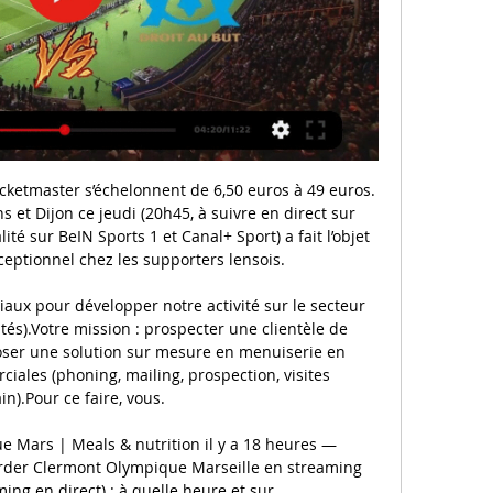
nements du Eglise Saint-Etienne de Lille Lille

Tous les clubs d'arts martiaux et de sports de combat à Boulogne-Billancourt et aux environs. Guide des meilleurs clubs de karaté, boxe, judo... à Boulogne-Billancourt.

Olympique de Marseille - Clermont Foot en direct - Ligue 1 17 déc. 2023 — Eurosport est votre source privilégiée pour les dernières mises à jour des matches de Ligue 1. Obtenez le résumé complet du Olympique de ...

Ville a ville vous permet de faire des locations d'utilitaires pas cher de LILLE à MONTPELLIER. Vous prenez un utilitaire à LILLE et vous avez la possibilité de le laisser à MONTPELLIER, ainsi vous économisez sur le péage, l'essence et le temps de trajet.

Nicolas FFFL finance son projet sur Ulule : France Floorball U19 aux WFCQ en Russie !. L'Equipe de France de Floorball aux qualifications pour les championnats du monde U19.

Wanimo, les meilleurs produits, conseils et services pour le bien-être de tous les animaux de compagnie, à chaque étape de leur vie. Depuis 2000, Wanimo est une boutique en ligne française spécialisée dans la vente d'aliments et d'accessoires pour animaux de compagnie: chien, chat, rongeur, oiseau, poisson, furet et poule. 40 salariés.

Comité des droits de l'homme 19 mars 2014. Le Comité des droits de l'homme a examiné, hier après-midi et ce matin, le rapport présenté par la Côte d'Ivoire sur les mesures qui ont été prises dans le pays pour assurer la mise en œuvre des dispositions du Pacte international relatif aux droits civils et politiques.

Voyagez moins cher entre Monaco et Valence avec BlaBlaCar : choisissez parmi 186 trajets en covoiturage. Partez en toute confiance, même au dernier moment !

[[TÉLÉVISION EN DIRECT>]] Clermont Olympique Marseille il y a 10 heures — il y a 5 heures — [DIFFUSION***]>>>]] Clermont Olympique Marseille en direct tv Marseille - Clermont Foot : quelle chaîne diffuse le match 2 ...

Préparez-vous à faire vos plus belles prises de poissons avec le matériel de pêche pas cher proposé par Cdiscount. Que vous soyez à la recherche d’un matériel de pêche en mer ou d’un équipement pour pêche en eau douce, vous trouverez tout le nécessaire à petit prix au rayon Sport de Cdiscount !

Clermont Foot 63 vs Olympique de Marseille H2H Tête à Tête: Clermont Foot 63 x Olympique de Marseille ? H2H » Live football scores » Statistiques ≡ livescores.biz.

Avis de décès, faire-part et obsèques dans le département Calvados en region Normandie. Rendez hommage à vos proches disparus et envoyez vos condoléances. Trouvez les …

Mikkelin Jukurit JYP Jyväskylä résultats en direct (et la vidéo diffusion en direct streaming en ligne) commence le 8.10.2019. à 15:30 temps UTC àKalevankankaan jäähalli,Mikkeli,Finland en Liiga,Finland.

Pronostic FC København (J) FC Midtjylland (J) du 28/02/2019 en Ligaen U17 – Découvrez les pronostics, les statistiques et les meilleures cotes pour le match de Football FC København (J) - FC Midtjylland (J) réalisés par les experts sportifs de RueDesJoueurs.

Tout ce qu'il faut savoir sur le match Zagłębie Sosnowiec vs Jastrzębie de I Liga du (21 Septembre 2019) en direct : Résumé, statistiques, compositions et résultats - Besoccer. Don't miss the most important football matches while navigating as usual through the pages of your choice.

Matches des extrêmes entre le Havre, 2e de Ligue 2, et Châteauroux, avant-dernier ! Les Normands sont invaincus depuis le début de la compétition (4 victoires et 4 nuls), possèdent la meilleure attaque du championnat avec 16 buts inscrits dont 9 marqués par Tino Kadewere, meilleur réalisateur de Ligue 2.

LBJEQ - 6 octobre 2019 - Pas moins de 48 joueurs âgés de 22 ans viennent de terminer leur stage junior. Sous la rubrique ''photos'', vous les retrouverez, par équipe.

Si vous voulez voir le match en ligne en direct de Jean Loup Faustin avec Chambéry Savoie Mont Blanc HB nous vous mettons à disposition un lien pour regarder le match sur internet Chambéry Savoie Mont Blanc HB - Tremblay En France Handball diffusion en direct, sponsorisé par bet365.

Live Nigeria vs Cameroun EN DIRECT | CAN 2019 : Huitièmes de finale Match Nigeria - Cameroun en direct commenté. Coupe d'Afrique des Nations - 6 juillet

[[REGARDER EN LIGNE!]] regarder Clermont Marseille en direct il y a 3 heures — [REGARDER EN LIGNE!]] regarder Clermont Marseille en direct Streaming OLYMPIQUE MARSEILLE- Clermont Gratuit En 02/03/2024 il y a 6 heures ...

Jeanne d'Arc Dijon Basket est un club français de basketball basé dans la ville de Dijon. Il a été fondé en 1880. Il évolue pour la saison 2019/2020 dans le championnat suivant : Pro A. Les matchs à domicile se jouent dans la salle : Palais des Sports Jean-Michel Geoffroy .

Diffusion. C'est au XIX e siècle que la pratique de ces langues s'est largement déplacée vers l'intérieur du continent : au Kenya, en Ouganda, au Rwanda, au Burundi, dans l'actuelle République démocratique du Congo et le sud de la Centrafrique. Les missionnaires s'en servaient pour prêcher.

Clermont Olympique Marseille en direct gratuit Marseille - C il y a 12 heures — Clermont Olympique Marseille en direct gratuit Marseille - Clermont : Diffusion TV et en clair, streaming et 2 mars 2024 Vivre 16 déc.

porn tube pute polonaise Sex Mateur Gratuit Mature Live Cam Sado Maso Video Gratuite Lobstancie Site Porno Streaming francais amateur sexe femme gros sein nue porno steaming sexe haute marne Sexe Grandma Rencontre Sex Annonce Video Pornographique Xxl Chaumoux Chattes Poilues Photos Gratuites fist fucking anal vieilles salopes en chaleur bites.

Suivez le match Virtus Entella U19 - Novara U19 en direct LIVE ! C'est ACD Virtus Entella Under 19 qui recoit Novara Under 19 pour ce match italien du samedi 01 juin 2019 (Resultat Dante Berretti)

Les Ducs profitent de la défaite 6-2 de Chamonix-Morzine à Dijon. Tandis qu’avec cette victoire, Amiens s’y rapproche aussi. Tandis qu’avec cette victoire, Amiens s’y rapproche aussi. Dans cette première période, Angers se fait cueillir à froid, avec l’ouverture du score, d’ent