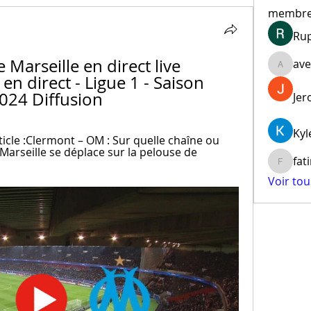
membr
Ru
arseille en direct live 
ave
aventur
en direct - Ligue 1 - Saison 
024 Diffusion
Jer
Kyl
ticle :Clermont – OM : Sur quelle chaîne ou 
arseille se déplace sur la pelouse de 
fat
fatima
Voir to