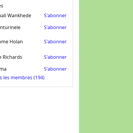
es
pali Wankhede
S'abonner
nturinele
S'abonner
inele
ome Holan
S'abonner
e Richards
S'abonner
ima
S'abonner
us les membres (194)