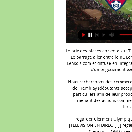
Le prix des places en vente sur Ticketmaster s’échelonnent de 6,50 euros à 49 euros. Le barrage aller entre le RC Lens et Dijon ce jeudi (20h45, à suivre en direct sur Lensois.com et diffusé en intégralité sur BeIN Sports 1 et Canal+ Sport) a fait l’objet d’un engouement exceptionnel chez les supporters lensois.

Nous recherchons des commerciaux pour développer notre activité sur le secteur de Tremblay (débutants acceptés).Votre mission : prospecter une clientèle de particuliers afin de leur proposer une solution sur mesure en menuiserie en menant des actions commerciales (phoning, mailing, prospection, visites terrain).Pour ce faire, vous.

regarder Clermont Olympique Mars | Meals & nutrition il y a 18 heures — [TÉLÉVISION EN DIRECT]-]] regarder Clermont Olympique Marseille en streaming Clermont - OM (streaming en direct) : à quelle heure et sur ...

Départ: Rennes, Bretagne, France - Arrivée: Nantes, Pays De La Loire, France Distance kilometrique en voiture et en avion entre les deux villes, trajet, temps de déplacement, calculateur de consommation et les coûts de carburant.

La République Tchèque, destination romantique au cœur de l’Europe Au carrefour de l’Europe centrale, la République Tchèque est un petit pays dont de grands artistes ont bâti la réputation : Dvorak, Kafka, Kundera… Ancien royaume de Bohème, il semble que dans l’âme de ce pays, la réalité se confonde souvent avec le rêve. Si.

À partir de 1888, la ville de Dijon est desservie par une ligne unique d'omnibus tractés par des chevaux. Dijon est, en 1895, une des premières municipalités à s'équiper de tramways électriques [15]. Leur gestion est confiée à la Compagnie des Tramways Électriques de Dijon.

Stade "dernière génération" Arène à l'anglaise et lieu d'accueil polyvalent, le Stade Océane a été pensé pour donner envie au public de prendre part aux évènements et de vivre …

Clermont - Olympique Marseille Suivez le match Clermont - Olympique Marseille en direct LIVE ! C'est Clermont Foot 63 qui recoit Olympique Marseille pour ce match francais du dimanche 28 ...

Play offs 2eme journee//BAMBOUTOS de MBOUDA joue de malchance face a PANTHERE DU NDE pour obtenir le nul 1-1 .attention la 3eme journee pour les MANGWA boys qui se trouve dans la ligne rouge-UMS DE LOUM annonce les couleurs dun champion en battant STADE RENARD pourtant au top de …

- 2006 : L'Aubrac, qui assurait auparavant une liaison directe Paris <> Béziers, est limité à Béziers <> Clermont Ferrand, avec un changement en Téoz pour Paris. - 2010, L'Aubrac qui était auparavant assuré en rame corail, avec un changement de traction à Neussargues, est assuré en AGC Languedoc-Roussillon de Béziers à Neussargues, et un AGC ou RRR Auvergne de Neussargues à Clermont-Ferrand.

Les Dragons de Rouen se sont imposés 2-5 chez l'Anglet Hormadi ce mardi pour la 35ème journée de Synerglace Ligue Magnus. Une 33ème victoire en 36 matchs qui s'est décidée en troisième période tant Léo Bertein, le portier angloy, et ses partenaires ont repoussé l'échéance et les Rouennais, privés de Joël Caron et Loïc Lampérier.

Monaco Montpellier Hérault Nantes Nîmes OGC Nice Olympique de Marseille Olympique Lyonnais Paris Saint-Germain SCO Angers Stade Brestois Stade de Reims Stade Rennais Strasbourg.

STRUCTURE Tube, fil et grille d'acier. Piétement gainé. CONFORT Assise intégrée en mousse polyuréthane haute résilience Bultex 48 kg/m3 - 3,6 kPa et dossier intégré en Bultex 26 kg/m3 - 1,4 kPa avec couche de contact en mousse polyuréthane hyper-souple 30 kg/m3 - 1,8 kPa.

Dans ses derniers rapports annuels sur les "condamnations à mort et exécutions" depuis 2010, Amnesty International a recensé pour la République démocratique du Congo : des condamnations à mort en 2010 et 2011, au moins 11 en 2012, au moins 26 en 2013, au moins 14 en 2014, 28 en 2015, au moins 93 en 2016, au moins 22 en 2017, 41 en 2018.

Programme du Eglise Saint-Etienne de Lille à Lille, dates, horaires et informations des différents évè