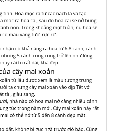
 tính. Hoa mọc ra từ các nách lá và tạo 
 mọc ra hoa cái, sau đó hoa cái sẽ nở bung 
anh non. Trong khoảng một tuần, nụ hoa sẽ 
 có màu vàng tươi rực rỡ.
i nhận có khả năng ra hoa từ 6-8 cánh, cánh 
o nhưng 5 cánh cong cong trở lên như lòng 
hụy cái to rất dài, khá đẹp.
của cây mai xoắn
xoắn từ lâu được xem là màu tượng trưng 
ười ta chưng cây mai xoắn vào dịp Tết với 
tài, giàu sang.
ời, nhà nào có hoa mai nở càng nhiều cánh 
ung túc trong năm mới. Cây mai xoắn này rất 
 mai có thể nở từ 5 đến 8 cánh đẹp mắt.
o đất, không bị gục ngã trước gió bão. Cũng 