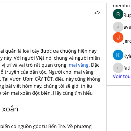
membr
Ru
ave
aventur
Jer
ai quắn là loài cây được ưa chuộng hiện nay 
Kyl
y này. Với người Việt nói chung và người miền 
ị trí và vai trò rất quan trọng. 
mai vàng
. Đặc 
fat
fatima
cổ truyền của dân tộc. Người chơi mai vàng 
Voir to
. Tại Vườn Ươm CÂY TỐT, điều này cũng không 
ng bài viết hôm nay, chúng tôi sẽ giới thiệu 
tên mai xoắn đột biến. Hãy cùng tìm hiểu 
i xoắn
biến có nguồn gốc từ Bến Tre. Về phương 