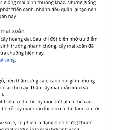
c giống mai bình thường khác. Nhưng giống 
phát triển cành, nhánh đều quắn lại tạo nên 
oắn này
 mai xoắn
 cây hoang dại. Sau khi đột biến nhờ ưu điểm 
h sinh trưởng nhanh chóng, cây mai xoắn đã 
c ưa chuộng hiện nay.
ai vàng
.
 gỗ, nên thân cứng cáp, cành hơi giòn nhưng 
nsai cho cây. Thân cây mai xoắn xù xì và 
lại.
t triển tự do thì cây mọc từ hạt có thể cao 
 bộ rễ cây mai xoắn lồi lõm có độ đâm sâu tới 
kẽ so le, có phiến lá dạng hình trứng thuôn 
ng mặt dưới của lá màu hơi ánh vàng.