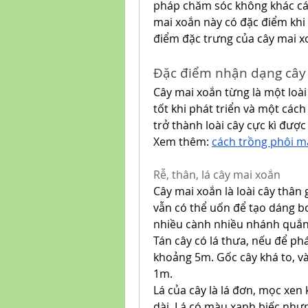
pháp chăm sóc không khác cá
mai xoắn này có đặc điểm khi 
điểm đặc trưng của cây mai x
Đặc điểm nhận dạng cây
Cây mai xoắn từng là một loài
tốt khi phát triển và một các
trở thành loài cây cực kì đượ
Xem thêm: 
cách trồng phôi m
Rễ, thân, lá cây mai xoắn
Cây mai xoắn là loài cây thân
vẫn có thể uốn để tạo dáng bo
nhiều cành nhiều nhánh quắn 
Tán cây có lá thưa, nếu để phá
khoảng 5m. Gốc cây khá to, và
1m.
Lá của cây là lá đơn, mọc xen 
dài. Lá có màu xanh biếc như