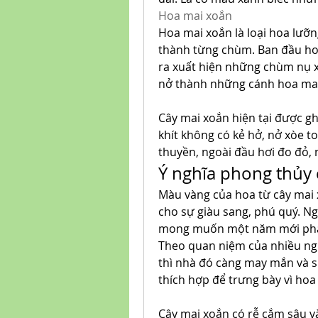
Hoa mai xoắn
Hoa mai xoắn là loại hoa lưỡng
thành từng chùm. Ban đầu hoa
ra xuất hiện những chùm nụ x
nở thành những cánh hoa mai
Cây mai xoắn hiện tại được gh
khít không có kẻ hở, nở xòe t
thuyền, ngoài đầu hơi đo đỏ, n
Ý nghĩa phong thủy 
Màu vàng của hoa từ cây mai 
cho sự giàu sang, phú quý. Ng
mong muốn một năm mới phát 
Theo quan niệm của nhiều ngư
thì nhà đó càng may mắn và s
thích hợp để trưng bày vì hoa
Cây mai xoắn có rễ cắm sâu và