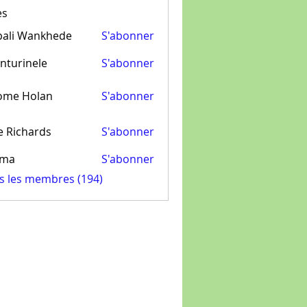
es
pali Wankhede
S'abonner
nturinele
S'abonner
inele
ome Holan
S'abonner
e Richards
S'abonner
ima
S'abonner
us les membres (194)