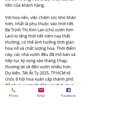
tiền của khách hàng.
Với hoa nền, việc chăm sóc khó khăn 
hơn, nhất là phụ thuộc vào thời tiết. 
Bà Trịnh Thị Kim Lan (chủ vườn Kim 
Lan) lo lắng thời tiết năm nay thất 
thường, có thể ảnh hưởng thời gian 
hoa nở và chất lượng hoa. Thời điểm 
này, các nhà vườn đều đã mở bán và 
tiếp tục kỳ vọng vào tháng Chạp, 
thương lái sẽ đến vườn nhiều hơn.
Dự kiến, Tết Ất Tỵ 2025, TP.HCM tổ 
chức 6 hội hoa xuân cấp thành phố 
để phục vụ người dân vui chơi, mua 
hoa kiểng về chơi Tết.
Phone
Email
Facebook
6 chợ hoa Tết cấp thành phố được tổ 
chức tại Công viên 23/9 (quận 1), 
Công viên Gia Định (quận Phú 