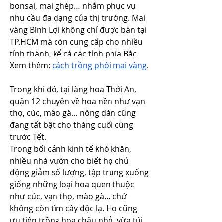
bonsai, mai ghép… nhằm phục vụ 
nhu cầu đa dạng của thị trường. Mai 
vàng Bình Lợi không chỉ được bán tại 
TP.HCM mà còn cung cấp cho nhiều 
tỉnh thành, kể cả các tỉnh phía Bắc.
Xem thêm: 
cách trồng phôi mai vàng
.
Trong khi đó, tại làng hoa Thới An, 
quận 12 chuyên về hoa nền như vạn 
thọ, cúc, mào gà… nông dân cũng 
đang tất bật cho tháng cuối cùng 
trước Tết.
Trong bối cảnh kinh tế khó khăn, 
nhiều nhà vườn cho biết họ chủ 
động giảm số lượng, tập trung xuống 
giống những loại hoa quen thuộc 
như cúc, vạn thọ, mào gà… chứ 
không còn tìm cây độc lạ. Họ cũng 
ưu tiên trồng hoa chậu nhỏ, vừa túi 