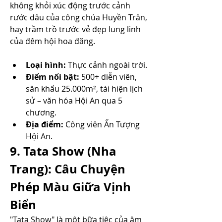
không khỏi xúc động trước cảnh 
rước dâu của công chúa Huyền Trân, 
hay trầm trồ trước vẻ đẹp lung linh 
của đêm hội hoa đăng.
Loại hình:
 Thực cảnh ngoài trời.
Điểm nổi bật:
 500+ diễn viên, 
sân khấu 25.000m², tái hiện lịch 
sử – văn hóa Hội An qua 5 
chương.
Địa điểm:
 Công viên Ấn Tượng 
Hội An.
9. Tata Show (Nha 
Trang): Câu Chuyện 
Phép Màu Giữa Vịnh 
Biển
"Tata Show" là một bữa tiệc của âm 