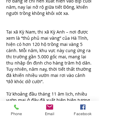
rỡ đáng lẽ chỉ nên xuất hiện vào dịp cuối 
năm, nay lại nở rộ giữa tiết Đông, khiến 
người trồng không khỏi xót xa.
Tại xã Kỳ Nam, thị xã Kỳ Anh – nơi được 
xem là “thủ phủ mai vàng” của Hà Tĩnh, 
hiện có hơn 120 hộ trồng mai vàng 5 
cánh. Mỗi năm, khu vực này cung ứng ra 
thị trường gần 5.000 gốc mai, mang lại 
thu nhập ổn định cho hàng trăm hộ dân. 
Tuy nhiên, năm nay, thời tiết thất thường 
đã khiến nhiều vườn mai rơi vào cảnh 
“dở khóc dở cười”.
Từ khoảng đầu tháng 11 âm lịch, nhiều 
vườn mai ở đây đã xuất hiện hiện tượng 
rụng lá sớm, hé nụ già, thậm chí có cây 
nở rộ khắp cành. Những nụ hoa vốn 
Phone
Email
Facebook
được kỳ vọng bung nở đúng vào thời 
khắc giao thừa, nay lại nở sớm hơn gần 
một tháng.