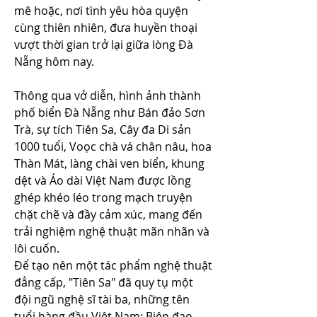
mê hoặc, nơi tình yêu hòa quyện 
cùng thiên nhiên, đưa huyền thoại 
vượt thời gian trở lại giữa lòng Đà 
Nẵng hôm nay.
Thông qua vở diễn, hình ảnh thành 
phố biển Đà Nẵng như Bán đảo Sơn 
Trà, sự tích Tiên Sa, Cây đa Di sản 
1000 tuổi, Voọc chà vá chân nâu, hoa 
Thàn Mát, làng chài ven biển, khung 
dệt và Áo dài Việt Nam được lồng 
ghép khéo léo trong mạch truyện 
chặt chẽ và đầy cảm xúc, mang đến 
trải nghiệm nghệ thuật mãn nhãn và 
lôi cuốn.
Để tạo nên một tác phẩm nghệ thuật 
đẳng cấp, "Tiên Sa" đã quy tụ một 
đội ngũ nghệ sĩ tài ba, những tên 
tuổi hàng đầu Việt Nam: Biên đạo 