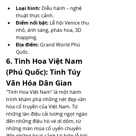
Loại hình:
 Diễu hành – nghệ 
thuật thực cảnh.
Điểm nổi bật:
 Lễ hội Venice thu 
nhỏ, ánh sáng, pháo hoa, 3D 
mapping.
Địa điểm:
 Grand World Phú 
Quốc.
6. Tinh Hoa Việt Nam 
(Phú Quốc): Tinh Túy 
Văn Hóa Dân Gian
"Tinh Hoa Việt Nam" là một hành 
trình khám phá những nét đẹp văn 
hóa cổ truyền của Việt Nam. Từ 
những làn điệu cải lương ngọt ngào 
đến những điệu hò vè dí dỏm, từ 
những màn múa cổ uyển chuyển 
đến những hoạt cảnh tái hiện lễ hội 