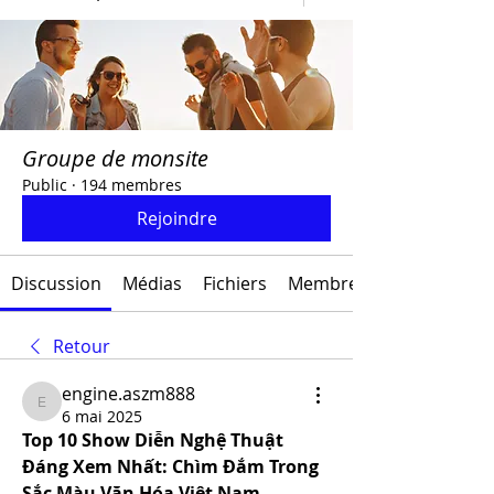
Groupe de monsite
Public
·
194 membres
Rejoindre
Discussion
Médias
Fichiers
Membres
Retour
engine.aszm888
engine.aszm888
6 mai 2025
Top 10 Show Diễn Nghệ Thuật 
Đáng Xem Nhất: Chìm Đắm Trong 
Sắc Màu Văn Hóa Việt Nam