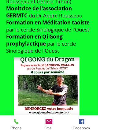
Rousseau
et Gérard Timon).
Monitrice de l'association
GERMTC
du Dr André Rousseau
Formation en Méditation taoiste
par le cercle Sinologique de l'Ouest
Formation en Qi Gong
prophylactique
par le cercle
Sinologique de l'Ouest
Phone
Email
Facebook