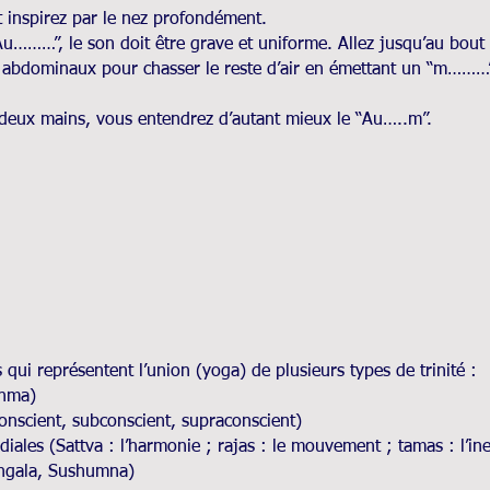
t inspirez par le nez profondément.
u………”, le son doit être grave et uniforme. Allez jusqu’au bout de
es abdominaux pour chasser le reste d’air en émettant un “m……
s deux mains, vous entendrez d’autant mieux le “Au…..m”.
ui représentent l’union (yoga) de plusieurs types de trinité :
ahma)
onscient, subconscient, supraconscient)
iales (Sattva : l’harmonie ; rajas : le mouvement ; tamas : l’ine
Pingala, Sushumna)