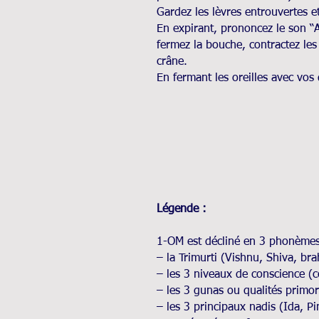
Gardez les lèvres entrouvertes e
En expirant, prononcez le son “A
fermez la bouche, contractez l
crâne.
En fermant les oreilles avec vo
Légende :
1-OM est décliné en 3 phonèmes q
– la Trimurti (Vishnu, Shiva, br
– les 3 niveaux de conscience (c
– les 3 gunas ou qualités primord
– les 3 principaux nadis (Ida, 