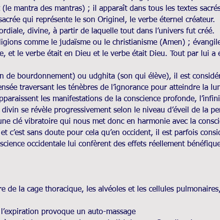
 (le mantra des mantras) ; il apparaît dans tous les textes sacrés
acrée qui représente le son Originel, le verbe éternel créateur.
rdiale, divine, à partir de laquelle tout dans l’univers fut créé.
ligions comme le judaïsme ou le christianisme (Amen) ; évangile
t le verbe était en Dieu et le verbe était Dieu. Tout par lui a été
n de bourdonnement) ou udghita (son qui élève), il est consid
pensée traversant les ténèbres de l’ignorance pour atteindre la lu
paraissent les manifestations de la conscience profonde, l’infi
e divin se révèle progressivement selon le niveau d’éveil de la p
une clé vibratoire qui nous met donc en harmonie avec la consci
et c’est sans doute pour cela qu’en occident, il est parfois cons
science occidentale lui confèrent des effets réellement bénéfiques
ure de la cage thoracique, les alvéoles et les cellules pulmonaire
t l’expiration provoque un auto-massage